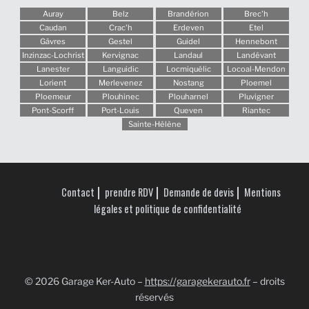
Auray
Belz
Brandérion
Brec'h
Caudan
Crac'h
Erdeven
Etel
Gâvres
Gestel
Guidel
Hennebont
Inzinzac-Lochrist
Kervignac
Landaul
Landévant
Lanester
Languidic
Locmiquélic
Locoal-Mendon
Lorient
Merlevenez
Nostang
Ploemel
Ploemeur
Plouhinec
Plouharnel
Pluvigner
Pont-Scorff
Port-Louis
Queven
Riantec
Sainte-Hélène
Contact
prendre RDV
Demande de devis
Mentions
légales et politique de confidentialité
© 2026 Garage Ker-Auto –
https://garagekerauto.fr
– droits
réservés