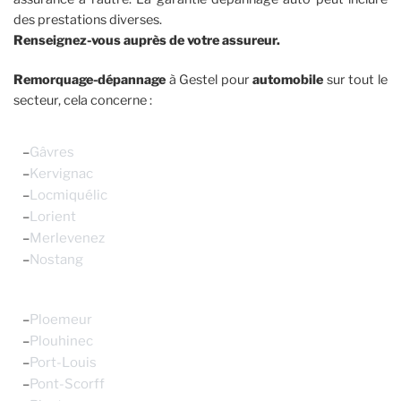
des prestations diverses.
Renseignez-vous auprès de votre assureur.
Remorquage-dépannage
à Gestel pour
automobile
sur tout le
secteur, cela concerne :
–
Gâvres
–
Kervignac
–
Locmiquélic
–
Lorient
–
Merlevenez
–
Nostang
–
Ploemeur
–
Plouhinec
–
Port-Louis
–
Pont-Scorff