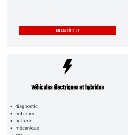
en savoir plus
Véhicules électriques et hybrides
diagnostic
entretien
batterie
mécanique