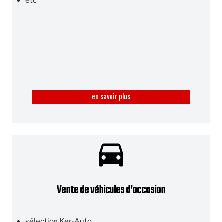
etc
en savoir plus
Vente de véhicules d’occasion
sélection Ker-Auto