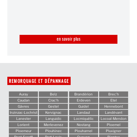
en savoir plus
REMORQUAGE ET DÉPANNAGE
Auray
Belz
Brandérion
Brec'h
Caudan
Crac'h
Erdeven
Etel
Gâvres
Gestel
Guidel
Hennebont
Inzinzac-Lochrist
Kervignac
Landaul
Landévant
Lanester
Languidic
Locmiquélic
Locoal-Mendon
Lorient
Merlevenez
Nostang
Ploemel
Ploemeur
Plouhinec
Plouharnel
Pluvigner