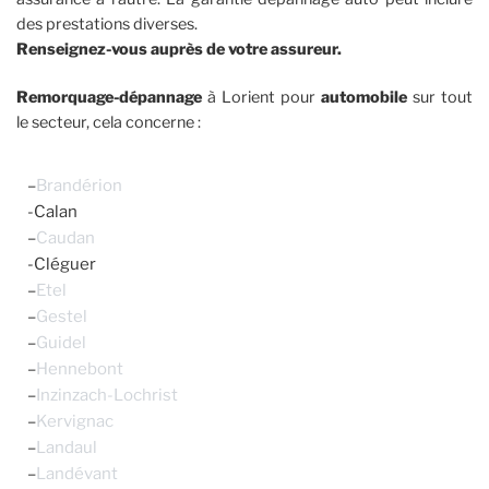
des prestations diverses.
Renseignez-vous auprès de votre assureur.
Remorquage-dépannage
à Lorient pour
automobile
sur tout
le secteur, cela concerne :
–
Brandérion
-Calan
–
Caudan
-Cléguer
–
Etel
–
Gestel
–
Guidel​
–
Hennebont
–
Inzinzach-Lochrist
–
Kervignac​
–
Landaul
–
Landévant