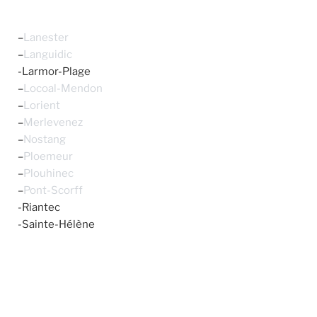
–
Lanester
–
Languidic
-Larmor-Plage
–
Locoal-Mendon
–
Lorient
–
Merlevenez
–
Nostang
–
Ploemeur
–
Plouhinec
–
Pont-Scorff
-Riantec
-Sainte-Hélène