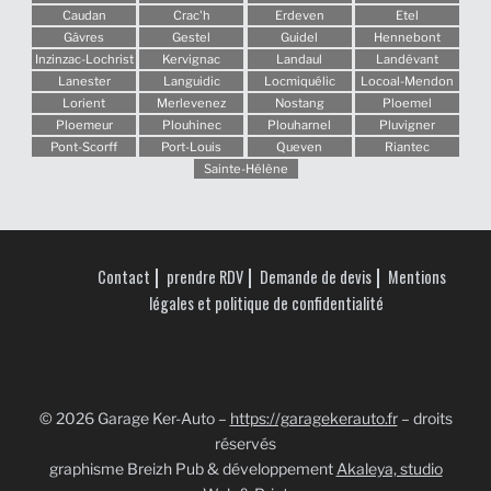
Caudan
Crac'h
Erdeven
Etel
Gâvres
Gestel
Guidel
Hennebont
Inzinzac-Lochrist
Kervignac
Landaul
Landévant
Lanester
Languidic
Locmiquélic
Locoal-Mendon
Lorient
Merlevenez
Nostang
Ploemel
Ploemeur
Plouhinec
Plouharnel
Pluvigner
Pont-Scorff
Port-Louis
Queven
Riantec
Sainte-Hélène
Contact
prendre RDV
Demande de devis
Mentions
légales et politique de confidentialité
© 2026 Garage Ker-Auto –
https://garagekerauto.fr
– droits
réservés
graphisme Breizh Pub & développement
Akaleya, studio