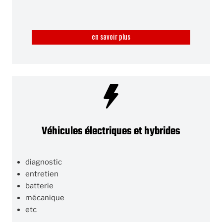
en savoir plus
Véhicules électriques et hybrides
diagnostic
entretien
batterie
mécanique
etc