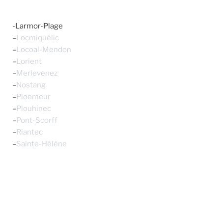
-Larmor-Plage
–
Locmiquélic
–
Locoal-Mendon
–
Lorient
–
Merlevenez
–
Nostang
–
Ploemeur
–
Plouhinec
–
Pont-Scorff
–
Riantec
–
Sainte-Hélène