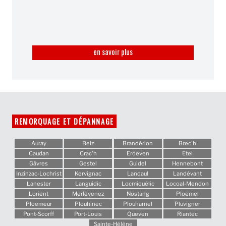
en savoir plus
REMORQUAGE ET DÉPANNAGE
Auray
Belz
Brandérion
Brec'h
Caudan
Crac'h
Erdeven
Etel
Gâvres
Gestel
Guidel
Hennebont
Inzinzac-Lochrist
Kervignac
Landaul
Landévant
Lanester
Languidic
Locmiquélic
Locoal-Mendon
Lorient
Merlevenez
Nostang
Ploemel
Ploemeur
Plouhinec
Plouharnel
Pluvigner
Pont-Scorff
Port-Louis
Queven
Riantec
Sainte-Hélène