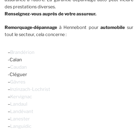
des prestations diverses.
Renseignez-vous auprès de votre assureur.
Remorquage-dépannage
à Hennebont pour
automobile
sur
tout le secteur, cela concerne :
–
Brandérion
-Calan
–
Caudan
-Cléguer
–
Gâvres
–
Inzinzach-Lochrist
–
Kervignac
–
Landaul
–
Landévant
–
Lanester
–
Languidic