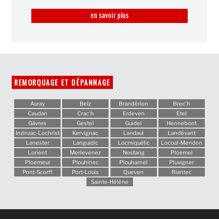
en savoir plus
REMORQUAGE ET DÉPANNAGE
Auray
Belz
Brandérion
Brec'h
Caudan
Crac'h
Erdeven
Etel
Gâvres
Gestel
Guidel
Hennebont
Inzinzac-Lochrist
Kervignac
Landaul
Landévant
Lanester
Languidic
Locmiquélic
Locoal-Mendon
Lorient
Merlevenez
Nostang
Ploemel
Ploemeur
Plouhinec
Plouharnel
Pluvigner
Pont-Scorff
Port-Louis
Queven
Riantec
Sainte-Hélène