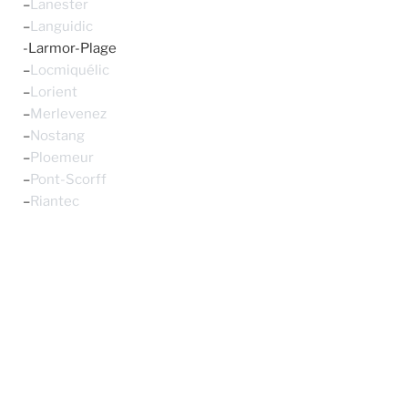
–
Lanester
–
Languidic
-Larmor-Plage
–
Locmiquélic
–
Lorient
–
Merlevenez
–
Nostang
–
Ploemeur
–
Pont-Scorff
–
Riantec