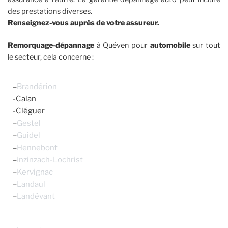
des prestations diverses.
Renseignez-vous auprès de votre assureur.
Remorquage-dépannage
à Quéven pour
automobile
sur tout
le secteur, cela concerne :
–
Brandérion
-Calan
-Cléguer
–
Gestel
–
Guidel
–
Hennebont
–
Inzinzach-Lochrist
–
Kervignac
–
Landaul
–
Landévant