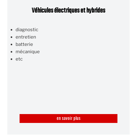
Véhicules électriques et hybrides
diagnostic
entretien
batterie
mécanique
etc
en savoir plus