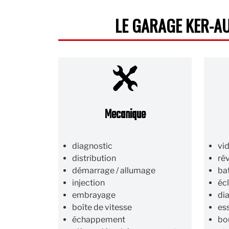
LE GARAGE KER-A
Mecanique
diagnostic
vi
distribution
ré
démarrage / allumage
ba
injection
éc
embrayage
di
boîte de vitesse
es
échappement
bo