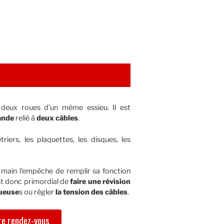
 deux roues d’un même essieu. Il est
ande
relié à
deux câbles
.
riers, les plaquettes, les disques, les
 main l’empêche de remplir sa fonction
est donc primordial de
faire une révision
tueuse
s ou régler
la tension des câbles
.
e rendez-vous