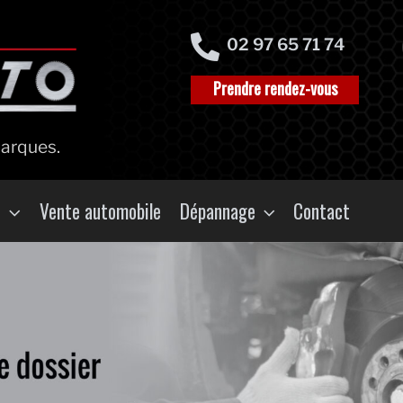
02 97 65 71 74
Prendre rendez-vous
marques.
s
Vente automobile
Dépannage
Contact