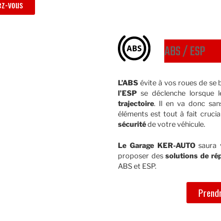
ez-vous
ABS / ESP
L’ABS
évite à vos roues de se b
l’ESP
se déclenche lorsque 
trajectoire
. Il en va donc san
éléments est tout à fait cruci
sécurité
de votre véhicule.
Le Garage KER-AUTO
saura v
proposer des
solutions de ré
ABS et ESP.
Prendr