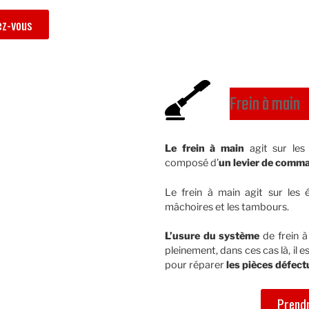
ez-vous
Frein à main
Le frein à main
agit sur les
composé d’
un levier de comm
Le frein à main agit sur les ét
mâchoires et les tambours.
L’usure du système
de frein à
pleinement, dans ces cas là, il 
pour réparer
les pièces défec
Prendr