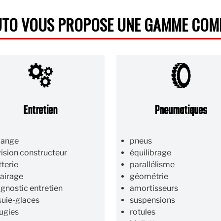
UTO VOUS PROPOSE UNE GAMME COMP
Entretien
Pneumatiques
dange
pneus
vision constructeur
équilibrage
tterie
parallélisme
lairage
géométrie
agnostic entretien
amortisseurs
suie-glaces
suspensions
ugies
rotules