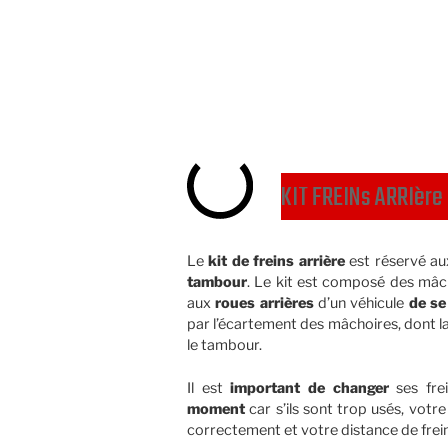
KIT FREINs ARRIère
Le
kit de freins arrière
est réservé au
tambour
. Le kit est composé des mâc
aux
roues arrières
d’un véhicule
de se
par l’écartement des mâchoires, dont la
le tambour.
Il est
important de changer
ses fre
moment
car s’ils sont trop usés, votr
correctement et votre distance de fre