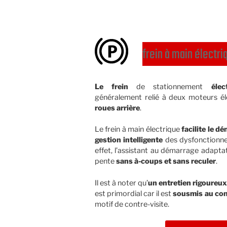
frein à main électri
Le frein
de stationnement
élec
généralement relié à deux moteurs él
roues arrière
.
Le frein à main électrique
facilite le d
gestion intelligente
des dysfonctionne
effet, l’assistant au démarrage adapt
pente
sans à-coups et sans reculer
.
Il est à noter qu’
un entretien rigoureux
est primordial car il est
sousmis au con
motif de contre-visite.