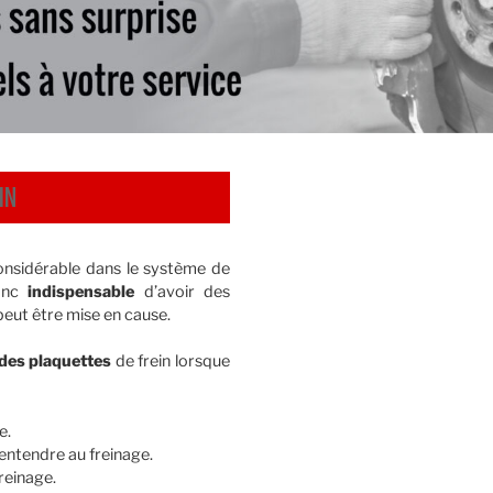
IN
onsidérable dans le système de
donc
indispensable
d’avoir des
 peut être mise en cause.
 des plaquettes
de frein lorsque
e.
entendre au freinage.
reinage.