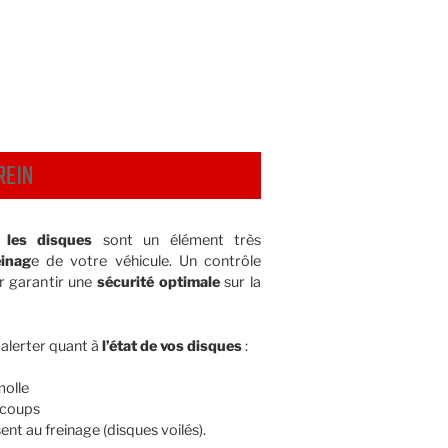
REIN
,
les disques
sont un élément très
inag
e de votre véhicule. Un contrôle
ur garantir une
sécurité optimale
sur la
alerter quant à
l’état de vos disques
:
molle
-coups
nt au freinage (disques voilés).